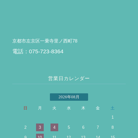
京都市左京区一乗寺里ノ西町78
電話：075-723-8364
営業日カレンダー
2026年08月
日
月
火
水
木
金
土
1
2
3
4
5
6
7
8
9
10
11
12
13
14
15