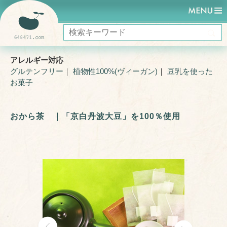
HOME
UNO RAMEN
おから茶 ｜「京白丹波大豆」を100％使用
アレルギー対応
グルテンフリー
｜
植物性100%(ヴィーガン)
｜
豆乳を使った
お菓子
おから茶 ｜「京白丹波大豆」を100％使用